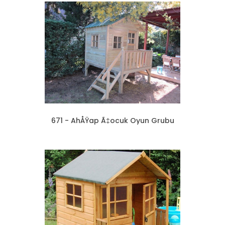
671 - AhÅŸap Ã‡ocuk Oyun Grubu