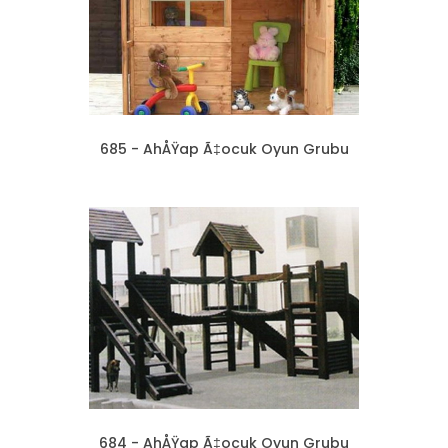
685 - AhÅŸap Ã‡ocuk Oyun Grubu
684 - AhÅŸap Ã‡ocuk Oyun Grubu