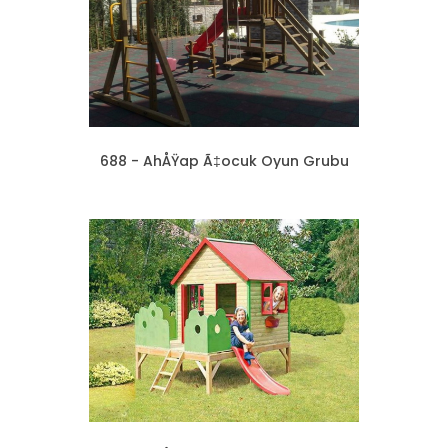
688 - AhÅŸap Ã‡ocuk Oyun Grubu