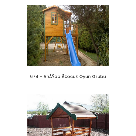
674 - AhÅŸap Ã‡ocuk Oyun Grubu