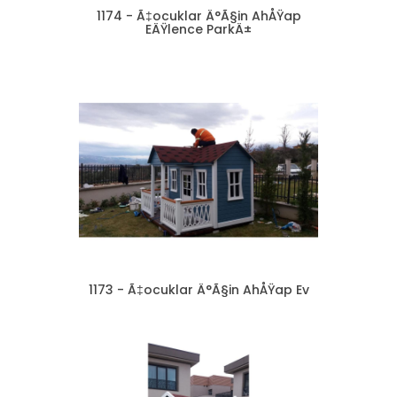
1174 - Ã‡ocuklar Ä°Ã§in AhÅŸap
EÄŸlence ParkÄ±
1173 - Ã‡ocuklar Ä°Ã§in AhÅŸap Ev