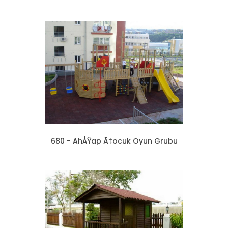
680 - AhÅŸap Ã‡ocuk Oyun Grubu