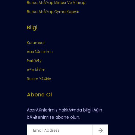
Bursa AhÅŸap Minber Ve Mihrap
Bursa AhÅŸap Oyma KapÄ±
Bilgi
Kurumsal
ÃœrÃ¼nlerimiz
PortfÃ¶y
Ä°letiÅŸim
Resim YÃ¼kle
Abone Ol
ÃœrÃ¼nlerimiz hakkÄ±nda bilgi iÃ§in
bÃ¼ltenimize abone olun.