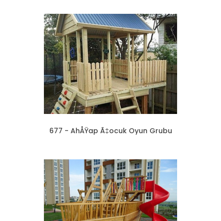
677 - AhÅŸap Ã‡ocuk Oyun Grubu