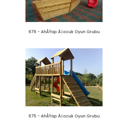
676 - AhÅŸap Ã‡ocuk Oyun Grubu
675 - AhÅŸap Ã‡ocuk Oyun Grubu