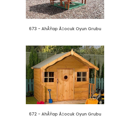
673 - AhÅŸap Ã‡ocuk Oyun Grubu
672 - AhÅŸap Ã‡ocuk Oyun Grubu