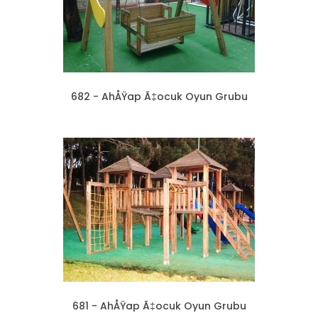
682 - AhÅŸap Ã‡ocuk Oyun Grubu
681 - AhÅŸap Ã‡ocuk Oyun Grubu