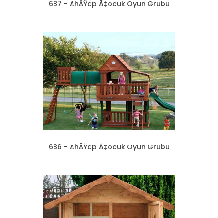
687 - AhÅŸap Ã‡ocuk Oyun Grubu
686 - AhÅŸap Ã‡ocuk Oyun Grubu