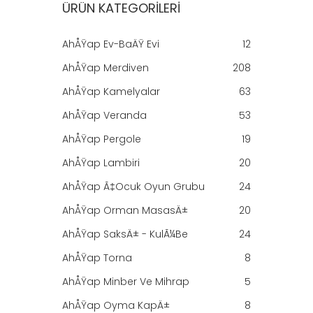
ÜRÜN KATEGORILERI
AhÅŸap Ev-BaÄŸ Evi
12
AhÅŸap Merdiven
208
AhÅŸap Kamelyalar
63
AhÅŸap Veranda
53
AhÅŸap Pergole
19
AhÅŸap Lambiri
20
AhÅŸap Ã‡ocuk Oyun Grubu
24
AhÅŸap Orman MasasÄ±
20
AhÅŸap SaksÄ± - KulÃ¼be
24
AhÅŸap Torna
8
AhÅŸap Minber Ve Mihrap
5
AhÅŸap Oyma KapÄ±
8