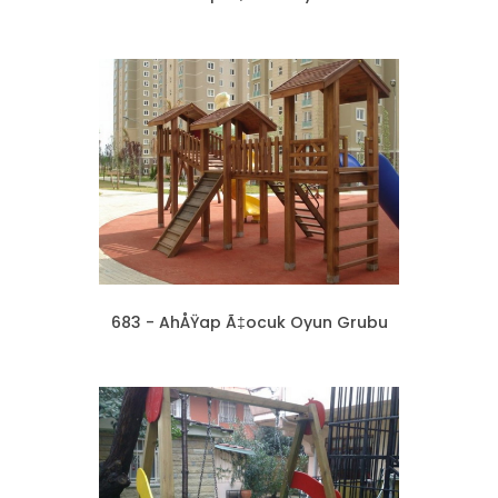
683 - AhÅŸap Ã‡ocuk Oyun Grubu