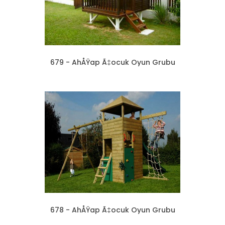
679 - AhÅŸap Ã‡ocuk Oyun Grubu
678 - AhÅŸap Ã‡ocuk Oyun Grubu