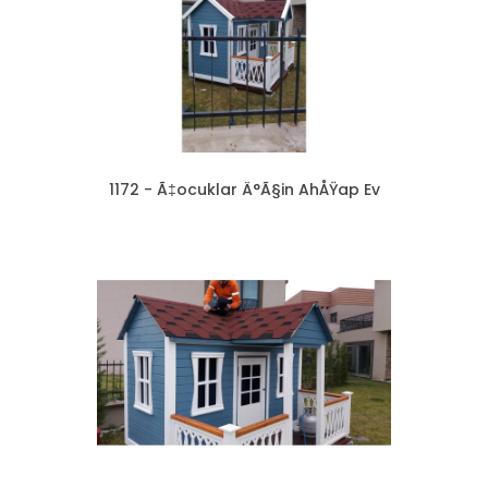
1172 - Ã‡ocuklar Ä°Ã§in AhÅŸap Ev