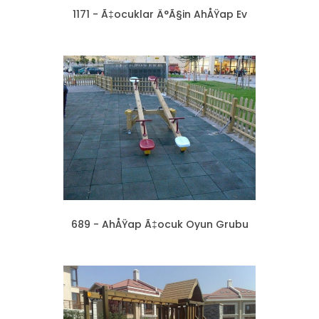
1171 - Ã‡ocuklar Ä°Ã§in AhÅŸap Ev
689 - AhÅŸap Ã‡ocuk Oyun Grubu