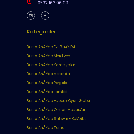
0532 162 96 09
Kategoriler
Bursa AhÅŸap Ev-BaÄŸ Evi
Bursa AhÅŸap Merdiven
Bursa AhÅŸap Kamelyalar
Bursa AhÅŸap Veranda
Bursa AhÅŸap Pergole
Bursa AhÅŸap Lambiri
Bursa AhÅŸap Ã‡ocuk Oyun Grubu
Bursa AhÅŸap Orman MasasÄ±
Bursa AhÅŸap SaksÄ± - KulÃ¼be
Bursa AhÅŸap Torna