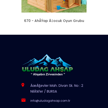
670 - AhÅŸap Ã‡ocuk Oyun Grubu
ÃœÃ§evler Mah. Divan Sk. No : 2
NilÃ¼fer / BURSA
info@uludagahsap.com.tr