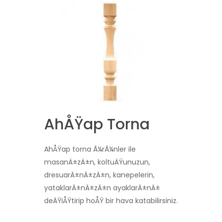
AhÅŸap Torna
AhÅŸap torna Ã¼rÃ¼nler ile
masanÄ±zÄ±n, koltuÄŸunuzun,
dresuarÄ±nÄ±zÄ±n, kanepelerin,
yataklarÄ±nÄ±zÄ±n ayaklarÄ±nÄ±
deÄŸiÅŸtirip hoÅŸ bir hava katabilirsiniz.