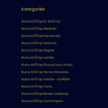
Kategoriler
Bursa AhÅŸap Ev-BaÄŸ Evi
Bursa AhÅŸap Merdiven
Bursa AhÅŸap Kamelyalar
Bursa AhÅŸap Veranda
Bursa AhÅŸap Pergole
Bursa AhÅŸap Lambiri
Bursa AhÅŸap Ã‡ocuk Oyun Grubu
Bursa AhÅŸap Orman MasasÄ±
Bursa AhÅŸap SaksÄ± - KulÃ¼be
Bursa AhÅŸap Torna
Bursa AhÅŸap Minber Ve Mihrap
Bursa AhÅŸap Oyma KapÄ±