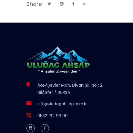
Share :
ÃœÃ§evler Mah. Divan Sk. No : 2
NilÃ¼fer / BURSA
info@uludagahsap.com.tr
0532 162 96 09