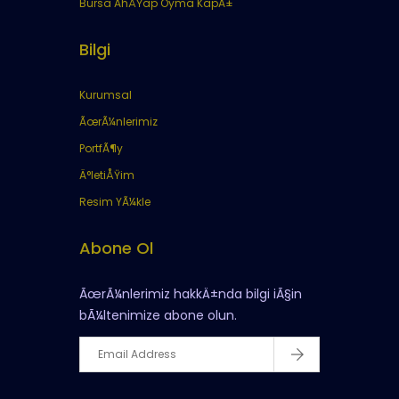
Bursa AhÅŸap Oyma KapÄ±
Bilgi
Kurumsal
ÃœrÃ¼nlerimiz
PortfÃ¶y
Ä°letiÅŸim
Resim YÃ¼kle
Abone Ol
ÃœrÃ¼nlerimiz hakkÄ±nda bilgi iÃ§in
bÃ¼ltenimize abone olun.