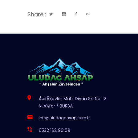
Share :
ÃœÃ§evler Mah. Divan Sk. No : 2
NilÃ¼fer / BURSA
info@uludagahsap.com.tr
0532 162 96 09