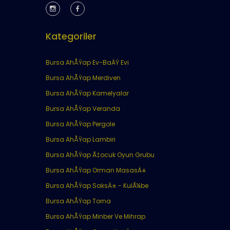
Kategoriler
Bursa AhÅŸap Ev-BaÄŸ Evi
Bursa AhÅŸap Merdiven
Bursa AhÅŸap Kamelyalar
Bursa AhÅŸap Veranda
Bursa AhÅŸap Pergole
Bursa AhÅŸap Lambiri
Bursa AhÅŸap Ã‡ocuk Oyun Grubu
Bursa AhÅŸap Orman MasasÄ±
Bursa AhÅŸap SaksÄ± - KulÃ¼be
Bursa AhÅŸap Torna
Bursa AhÅŸap Minber Ve Mihrap