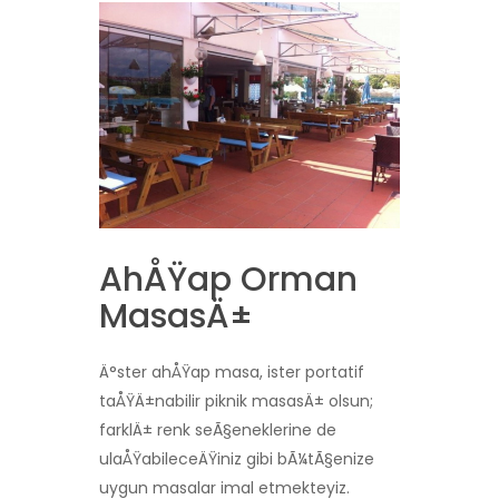
AhÅŸap Orman
MasasÄ±
Ä°ster ahÅŸap masa, ister portatif
taÅŸÄ±nabilir piknik masasÄ± olsun;
farklÄ± renk seÃ§eneklerine de
ulaÅŸabileceÄŸiniz gibi bÃ¼tÃ§enize
uygun masalar imal etmekteyiz.