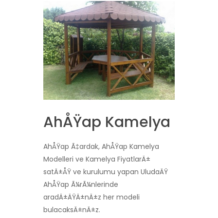
AhÅŸap Kamelya
AhÅŸap Ã‡ardak, AhÅŸap Kamelya
Modelleri ve Kamelya FiyatlarÄ±
satÄ±ÅŸ ve kurulumu yapan UludaÄŸ
AhÅŸap Ã¼rÃ¼nlerinde
aradÄ±ÄŸÄ±nÄ±z her modeli
bulacaksÄ±nÄ±z.