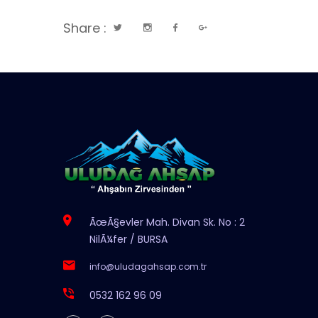
Share :
ÃœÃ§evler Mah. Divan Sk. No : 2
NilÃ¼fer / BURSA
info@uludagahsap.com.tr
0532 162 96 09