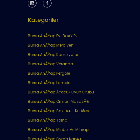
Kategoriler
Bursa AhÅŸap Ev-BaÄŸ Evi
Bursa AhÅŸap Merdiven
Bursa AhÅŸap Kamelyalar
Bursa AhÅŸap Veranda
Bursa AhÅŸap Pergole
Bursa AhÅŸap Lambiri
Bursa AhÅŸap Ã‡ocuk Oyun Grubu
Bursa AhÅŸap Orman MasasÄ±
Bursa AhÅŸap SaksÄ± - KulÃ¼be
Bursa AhÅŸap Torna
Bursa AhÅŸap Minber Ve Mihrap
Bursa AhÅŸap Oyma KapÄ±