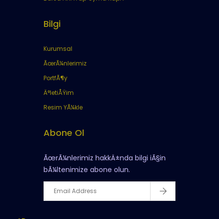
Bilgi
Kurumsal
ÃœrÃ¼nlerimiz
PortfÃ¶y
Ä°letiÅŸim
Resim YÃ¼kle
Abone Ol
ÃœrÃ¼nlerimiz hakkÄ±nda bilgi iÃ§in
bÃ¼ltenimize abone olun.