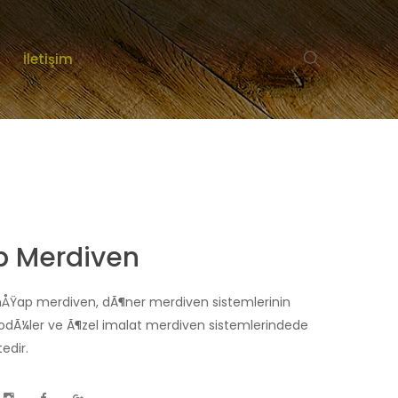
İletişim
n
 Merdiven
Ÿap merdiven, dÃ¶ner merdiven sistemlerinin
dÃ¼ler ve Ã¶zel imalat merdiven sistemlerindede
edir.