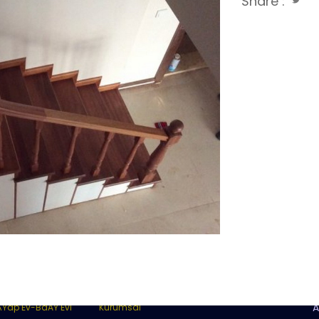
Share :
riler
Bilgi
Ã
Ÿap Ev-BaÄŸ Evi
Kurumsal