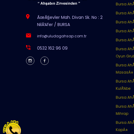
Bursa Ah
Bursa Ah
ÃœÃ§evler Mah. Divan Sk. No : 2
Bursa Ah
NilÃ¼fer / BURSA
Bursa AhÅ
info@uludagahsap.com.tr
Bursa Ah
0532 162 96 09
Bursa Ah
Oyun Gru
Bursa Ah
MasasÄ±
Bursa Ah
KulÃ¼be
Bursa Ah
Bursa AhÅ
Mihrap
Bursa Ah
KapÄ±