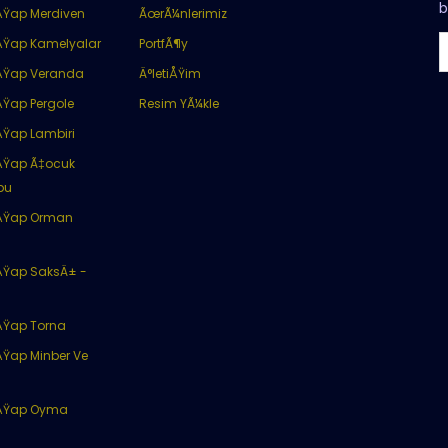
b
ÅŸap Merdiven
ÃœrÃ¼nlerimiz
ÅŸap Kamelyalar
PortfÃ¶y
ÅŸap Veranda
Ä°letiÅŸim
Ÿap Pergole
Resim YÃ¼kle
ÅŸap Lambiri
ÅŸap Ã‡ocuk
bu
ÅŸap Orman
ÅŸap SaksÄ± -
ÅŸap Torna
Ÿap Minber Ve
ÅŸap Oyma