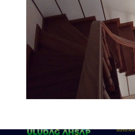
Katego
Bursa AhÅ