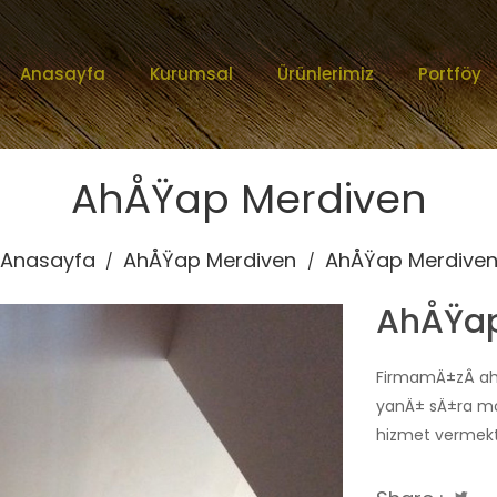
Anasayfa
Kurumsal
Ürünlerimiz
Portföy
AhÅŸap Merdiven
Anasayfa
AhÅŸap Merdiven
AhÅŸap Merdive
/
/
AhÅŸap
FirmamÄ±zÂ ahÅ
yanÄ± sÄ±ra mo
hizmet vermekt