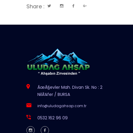
Share :
ÃœÃ§evler Mah. Divan Sk. No : 2
NilÃ¼fer / BURSA
info@uludagahsap.com.tr
0532 162 96 09