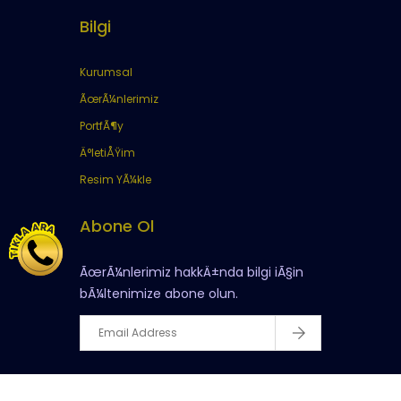
Bilgi
Kurumsal
ÃœrÃ¼nlerimiz
PortfÃ¶y
Ä°letiÅŸim
Resim YÃ¼kle
Abone Ol
ÃœrÃ¼nlerimiz hakkÄ±nda bilgi iÃ§in
bÃ¼ltenimize abone olun.