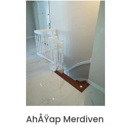
AhÅŸap Merdiven