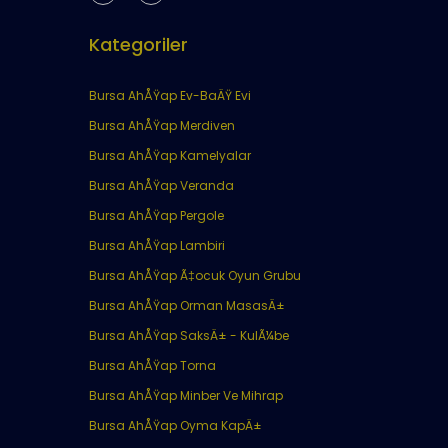
Kategoriler
Bursa AhÅŸap Ev-BaÄŸ Evi
Bursa AhÅŸap Merdiven
Bursa AhÅŸap Kamelyalar
Bursa AhÅŸap Veranda
Bursa AhÅŸap Pergole
Bursa AhÅŸap Lambiri
Bursa AhÅŸap Ã‡ocuk Oyun Grubu
Bursa AhÅŸap Orman MasasÄ±
Bursa AhÅŸap SaksÄ± - KulÃ¼be
Bursa AhÅŸap Torna
Bursa AhÅŸap Minber Ve Mihrap
Bursa AhÅŸap Oyma KapÄ±