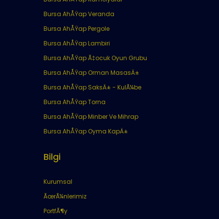
Bursa AhÅŸap Veranda
Bursa AhÅŸap Pergole
Bursa AhÅŸap Lambiri
Bursa AhÅŸap Ã‡ocuk Oyun Grubu
Bursa AhÅŸap Orman MasasÄ±
Bursa AhÅŸap SaksÄ± - KulÃ¼be
Bursa AhÅŸap Torna
Bursa AhÅŸap Minber Ve Mihrap
Bursa AhÅŸap Oyma KapÄ±
Bilgi
Kurumsal
ÃœrÃ¼nlerimiz
PortfÃ¶y