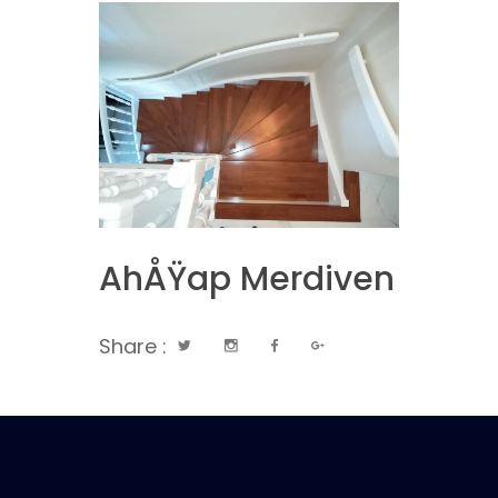
AhÅŸap Merdiven
Share :