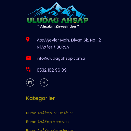
ÃœÃ§evler Mah. Divan Sk. No : 2
NilÃ¼fer / BURSA
info@uludagahsap.com.tr
0532 162 96 09
Kategoriler
Bursa AhÅŸap Ev-BaÄŸ Evi
Bursa AhÅŸap Merdiven
Bursa AhÅŸap Kamelyalar