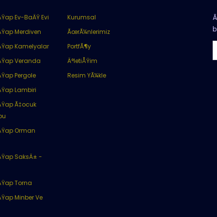
Ã
Ÿap Ev-BaÄŸ Evi
Kurumsal
b
ÅŸap Merdiven
ÃœrÃ¼nlerimiz
ÅŸap Kamelyalar
PortfÃ¶y
ÅŸap Veranda
Ä°letiÅŸim
Ÿap Pergole
Resim YÃ¼kle
ÅŸap Lambiri
ÅŸap Ã‡ocuk
bu
ÅŸap Orman
ÅŸap SaksÄ± -
ÅŸap Torna
Ÿap Minber Ve