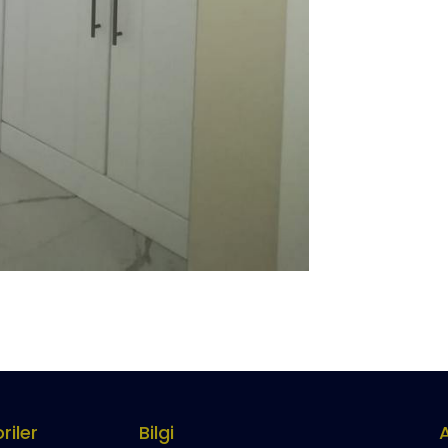
riler
Bilgi