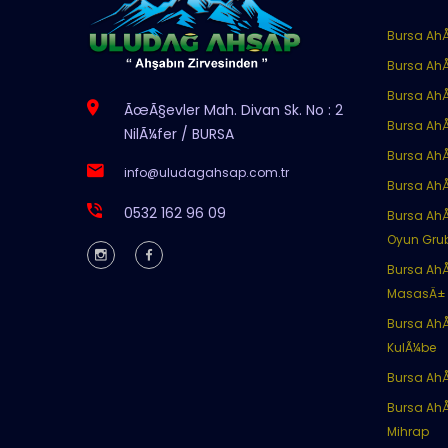
Bursa AhÅ
Bursa Ah
Bursa Ah
ÃœÃ§evler Mah. Divan Sk. No : 2
Bursa Ah
NilÃ¼fer / BURSA
Bursa AhÅ
info@uludagahsap.com.tr
Bursa Ah
0532 162 96 09
Bursa Ah
Oyun Gru
Bursa Ah
MasasÄ±
Bursa Ah
KulÃ¼be
Bursa Ah
Bursa AhÅ
Mihrap