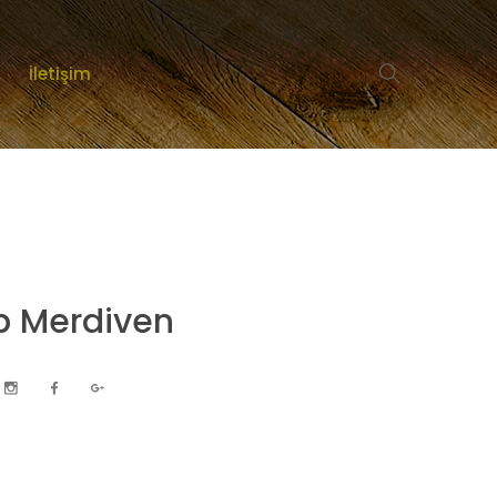
İletişim
n
 Merdiven