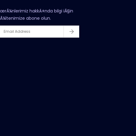
œrÃ¼nlerimiz hakkÄ±nda bilgi iÃ§in
Ã¼ltenimize abone olun.