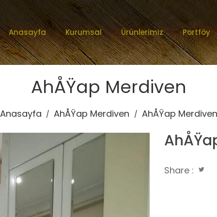
Anasayfa
Kurumsal
Ürünlerimiz
Portföy
AhÅŸap Merdiven
Anasayfa
AhÅŸap Merdiven
AhÅŸap Merdive
/
/
AhÅŸap
Share :